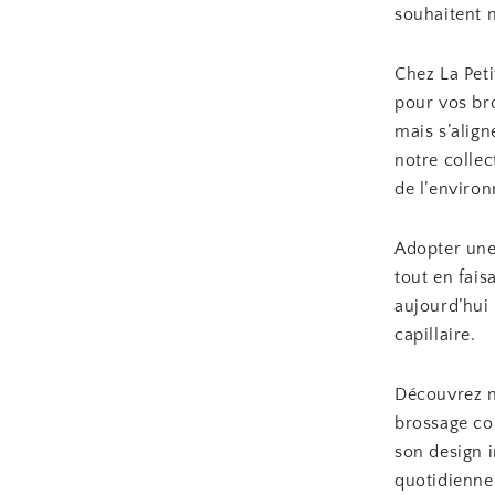
souhaitent 
Chez La Pet
pour vos br
mais s’alig
notre collec
de l’enviro
Adopter une 
tout en fais
aujourd’hui 
capillaire.
Découvrez n
brossage con
son design 
quotidienne 