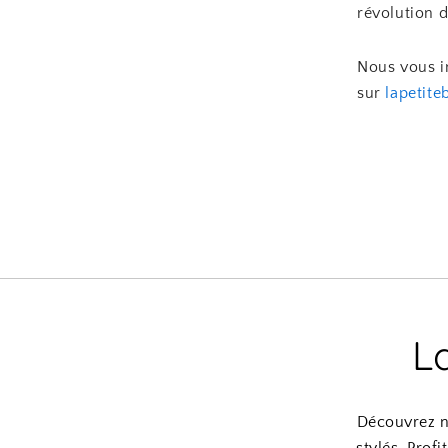
révolution d
Nous vous in
sur
lapetit
L
Découvrez n