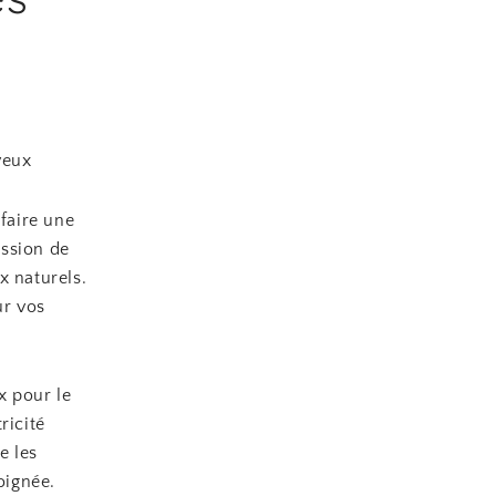
veux
 faire une
ission de
x naturels.
ur vos
x pour le
ricité
e les
oignée.