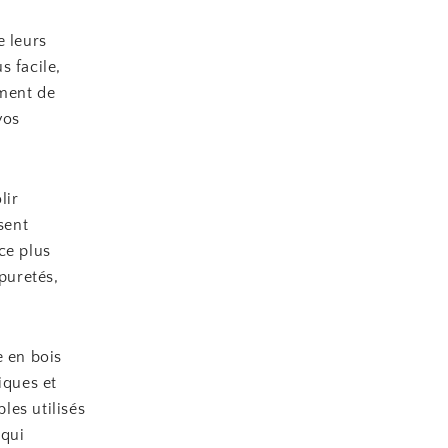
e leurs
s facile,
ement de
vos
lir
sent
ce plus
puretés,
e en bois
iques et
les utilisés
 qui