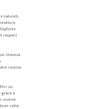
x naturels
hevelure,
 Explorez
et respect
 vos cheveux
s
otre routine
frir un
n grâce à
e routine
lorer cette