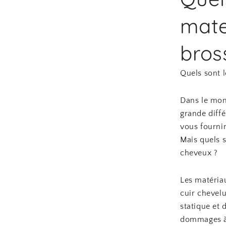
mate
bros
Quels sont 
Dans le mond
grande diff
vous fournir
Mais quels 
cheveux ?
Les matériau
cuir chevelu
statique et 
dommages à 