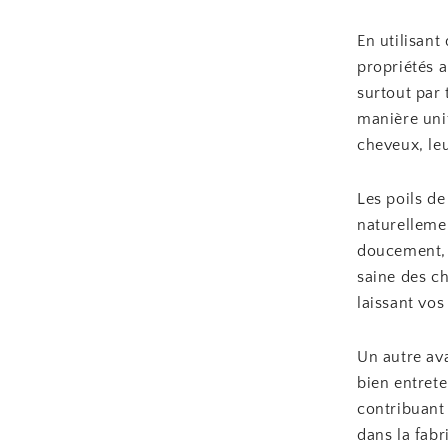
En utilisant
propriétés a
surtout par
manière unif
cheveux, leu
Les poils de
naturellemen
doucement, s
saine des ch
laissant vo
Un autre ava
bien entrete
contribuant
dans la fab