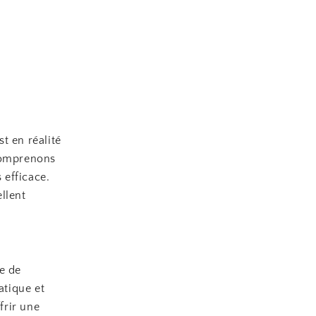
t en réalité
 comprenons
 efficace.
llent
e de
atique et
frir une