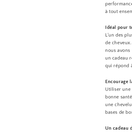
performance
à tout ensem
Idéal pour 
L’un des plu
de cheveux. 
nous avons 
un cadeau r
qui répond à
Encourage la
Utiliser un
bonne santé
une chevelur
bases de bon
Un cadeau 