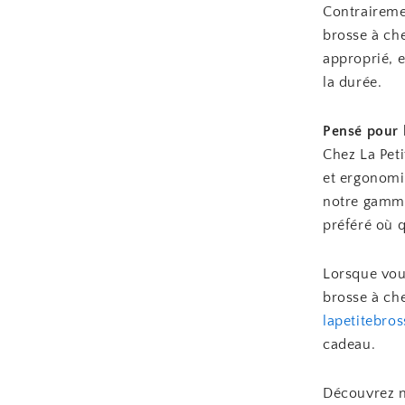
Contraireme
brosse à che
approprié, 
la durée.
Pensé pour l
Chez La Pet
et ergonomiq
notre gamme
préféré où qu
Lorsque vous
brosse à che
lapetitebro
cadeau.
Découvrez 