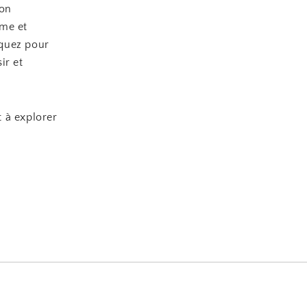
ion
rme et
iquez pour
ir et
 à explorer