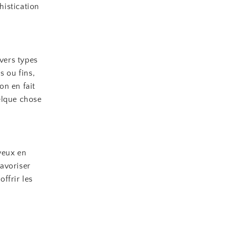
histication
ivers types
s ou fins,
on en fait
elque chose
veux en
avoriser
offrir les