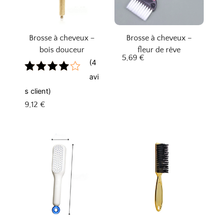
Brosse à cheveux –
Brosse à cheveux –
bois douceur
fleur de rêve
5,69
€
(
4
avi
Noté
3
4.00
sur
s client)
5 basé
9,12
€
sur
notation
s client