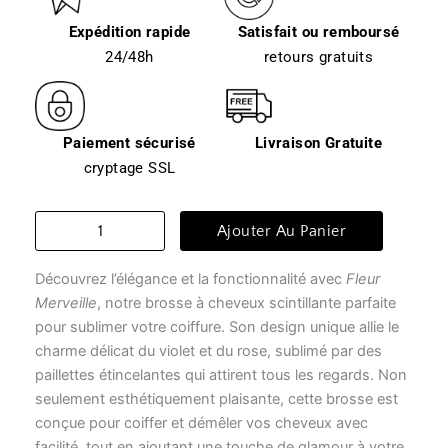
Expédition rapide
Satisfait ou remboursé
24/48h
retours gratuits
Paiement sécurisé
Livraison Gratuite
cryptage SSL
quantité
Ajouter Au Panier
de
Brosse
Découvrez l’élégance et la fonctionnalité avec
Fleur
à
cheveux
Merveille
, notre brosse à cheveux scintillante parfaite
-
pour sublimer votre coiffure. Son design unique allie le
fleur
charme délicat du violet et du rose, sublimé par des
merveille
paillettes étincelantes qui attirent tous les regards. Non
seulement esthétiquement plaisante, cette brosse est
conçue pour coiffer et démêler vos cheveux avec
facilité, tout en ajoutant une touche de glamour à votre