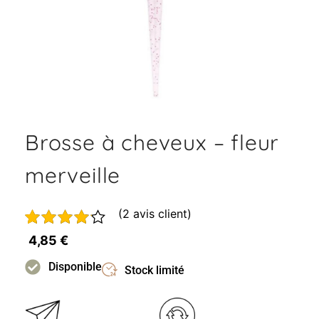
Brosse à cheveux – fleur
merveille
(
2
avis client)
Noté
1
4,85
€
4.00
sur
5 basé
Disponible
Stock limité
sur
notation
client