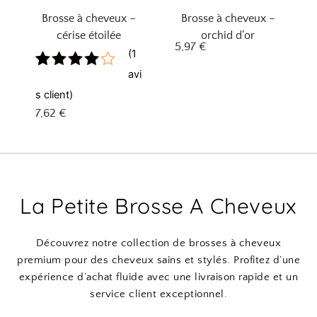
Brosse à cheveux –
Brosse à cheveux –
cérise étoilée
orchid d’or
5,97
€
(
1
avi
Noté
1
4.00
sur
s client)
5 basé
7,62
€
sur
notation
client
La Petite Brosse A Cheveux
Découvrez notre collection de brosses à cheveux
premium pour des cheveux sains et stylés. Profitez d’une
expérience d’achat fluide avec une livraison rapide et un
service client exceptionnel.