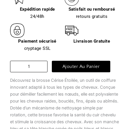
Expédition rapide
Satisfait ou remboursé
24/48h
retours gratuits
Paiement sécurisé
Livraison Gratuite
cryptage SSL
quantité
Ajouter Au Panier
de
Brosse
Découvrez la brosse Cérise Étoilée, un outil de coiffure
à
cheveux
innovant adapté à tous les types de cheveux. Conçue
-
pour démêler facilement les nœuds, elle est polyvalente
cérise
pour les cheveux raides, bouclés, fins, épais ou abîmés.
étoilée
Dotée d’un mécanisme de nettoyage simple par
rotation, cette brosse favorise la santé du cuir chevelu
et stimule la croissance des cheveux. Avec son manche
bleu et sa tête blanche ornée de poils bleus et blancs,