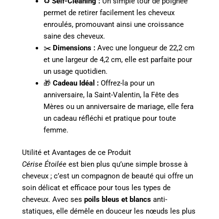
♻️
Self-Cleaning :
Un simple tour de poignée
permet de retirer facilement les cheveux
enroulés, promouvant ainsi une croissance
saine des cheveux.
✂️
Dimensions :
Avec une longueur de 22,2 cm
et une largeur de 4,2 cm, elle est parfaite pour
un usage quotidien.
🎁
Cadeau Idéal :
Offrez-la pour un
anniversaire, la Saint-Valentin, la Fête des
Mères ou un anniversaire de mariage, elle fera
un cadeau réfléchi et pratique pour toute
femme.
Utilité et Avantages de ce Produit
Cérise Étoilée
est bien plus qu’une simple brosse à
cheveux ; c’est un compagnon de beauté qui offre un
soin délicat et efficace pour tous les types de
cheveux. Avec ses
poils bleus et blancs
anti-
statiques, elle démêle en douceur les nœuds les plus