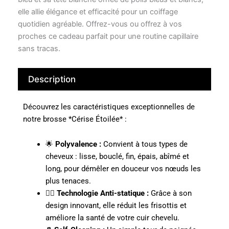
elle allie élégance et efficacité pour un coiffage
quotidien agréable. Offrez-vous ou offrez à vos
proches ce cadeau parfait pour une routine capillaire
sans tracas.
Description
Découvrez les caractéristiques exceptionnelles de
notre brosse *Cérise Étoilée* :
🌟
Polyvalence :
Convient à tous types de
cheveux : lisse, bouclé, fin, épais, abîmé et
long, pour démêler en douceur vos nœuds les
plus tenaces.
🧖‍♀️
Technologie Anti-statique :
Grâce à son
design innovant, elle réduit les frisottis et
améliore la santé de votre cuir chevelu.