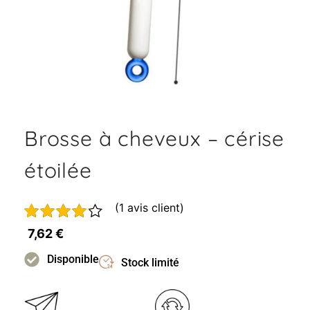
Brosse à cheveux – cérise
étoilée
(
1
avis client)
Noté
1
7,62
€
4.00
sur
5 basé
Disponible
Stock limité
sur
notation
client