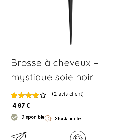
Brosse à cheveux –
mystique soie noir
(
2
avis client)
Noté
1
4,97
€
4.00
sur
5 basé
Disponible
Stock limité
sur
notation
client