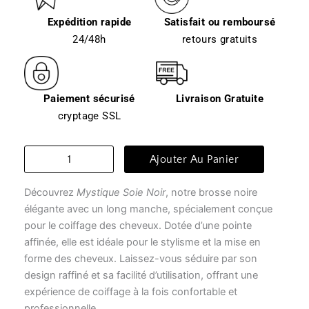
Expédition rapide
Satisfait ou remboursé
24/48h
retours gratuits
Paiement sécurisé
Livraison Gratuite
cryptage SSL
quantité
Ajouter Au Panier
de
Brosse
Découvrez
Mystique Soie Noir
, notre brosse noire
à
cheveux
élégante avec un long manche, spécialement conçue
-
pour le coiffage des cheveux. Dotée d’une pointe
mystique
affinée, elle est idéale pour le stylisme et la mise en
soie
forme des cheveux. Laissez-vous séduire par son
noir
design raffiné et sa facilité d’utilisation, offrant une
expérience de coiffage à la fois confortable et
professionnelle.