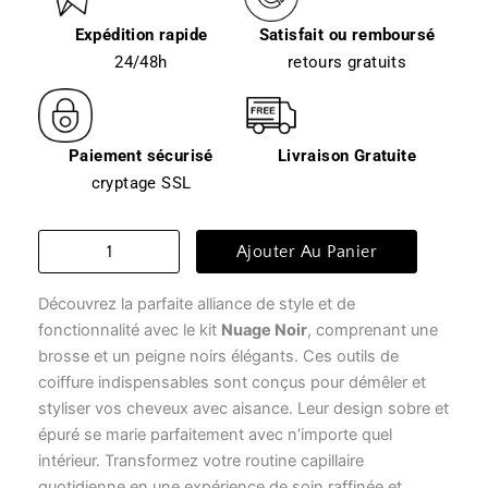
Expédition rapide
Satisfait ou remboursé
24/48h
retours gratuits
Paiement sécurisé
Livraison Gratuite
cryptage SSL
quantité
Ajouter Au Panier
de
Brosse
Découvrez la parfaite alliance de style et de
à
cheveux
fonctionnalité avec le kit
Nuage Noir
, comprenant une
-
brosse et un peigne noirs élégants. Ces outils de
nuage
coiffure indispensables sont conçus pour démêler et
noir
styliser vos cheveux avec aisance. Leur design sobre et
épuré se marie parfaitement avec n’importe quel
intérieur. Transformez votre routine capillaire
quotidienne en une expérience de soin raffinée et