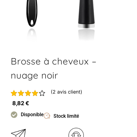
Brosse à cheveux –
nuage noir
(
2
avis client)
Noté
1
8,82
€
4.00
sur
5 basé
Disponible
Stock limité
sur
notation
client