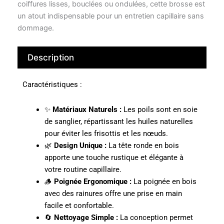
coiffures lisses, bouclées ou ondulées, cette brosse est
un atout indispensable pour un entretien capillaire sans
dommage.
Description
Caractéristiques :
✨
Matériaux Naturels :
Les poils sont en soie
de sanglier, répartissant les huiles naturelles
pour éviter les frisottis et les nœuds.
🌿
Design Unique :
La tête ronde en bois
apporte une touche rustique et élégante à
votre routine capillaire.
🪵
Poignée Ergonomique :
La poignée en bois
avec des rainures offre une prise en main
facile et confortable.
🔄
Nettoyage Simple :
La conception permet