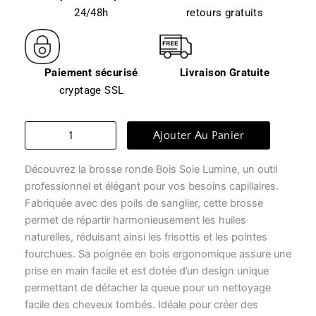
24/48h
retours gratuits
Paiement sécurisé
Livraison Gratuite
cryptage SSL
quantité
Ajouter Au Panier
de
Brosse
Découvrez la brosse ronde Bois Soie Lumine, un outil
à
cheveux
professionnel et élégant pour vos besoins capillaires.
-
Fabriquée avec des poils de sanglier, cette brosse
bois
permet de répartir harmonieusement les huiles
soie
naturelles, réduisant ainsi les frisottis et les pointes
lumine
fourchues. Sa poignée en bois ergonomique assure une
prise en main facile et est dotée d’un design unique
permettant de détacher la queue pour un nettoyage
facile des cheveux tombés. Idéale pour créer des