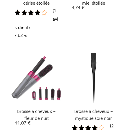
cérise étoilée
miel étoilée
4,74
€
(
1
avi
Noté
1
4.00
sur
s client)
5 basé
7,62
€
sur
notation
client
Brosse à cheveux –
Brosse à cheveux –
fleur de nuit
mystique soie noir
44,07
€
(
2