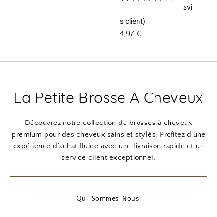
avi
Noté
1
4.00
sur
s client)
5 basé
4,97
€
sur
notation
client
La Petite Brosse A Cheveux
Découvrez notre collection de brosses à cheveux
premium pour des cheveux sains et stylés. Profitez d’une
expérience d’achat fluide avec une livraison rapide et un
service client exceptionnel.
Qui-Sommes-Nous