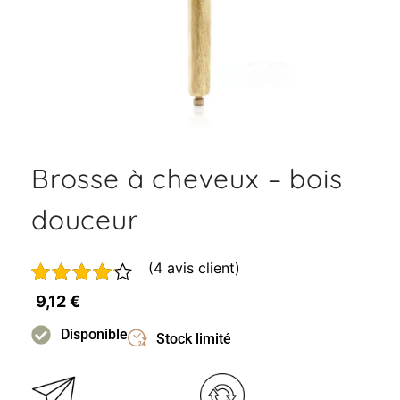
Brosse à cheveux – bois
douceur
(
4
avis client)
Noté
3
9,12
€
4.00
sur
5 basé
Disponible
Stock limité
sur
notations
client