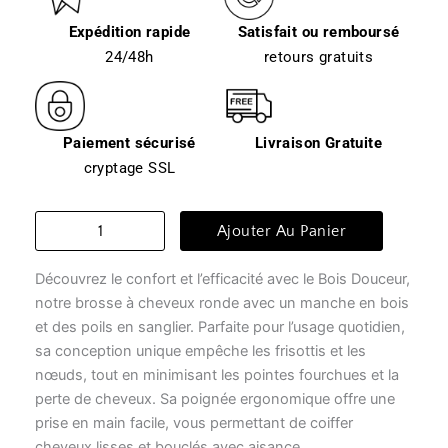
Expédition rapide
Satisfait ou remboursé
24/48h
retours gratuits
Paiement sécurisé
Livraison Gratuite
cryptage SSL
quantité
Ajouter Au Panier
de
Brosse
Découvrez le confort et l’efficacité avec le Bois Douceur,
à
cheveux
notre brosse à cheveux ronde avec un manche en bois
-
et des poils en sanglier. Parfaite pour l’usage quotidien,
bois
sa conception unique empêche les frisottis et les
douceur
nœuds, tout en minimisant les pointes fourchues et la
perte de cheveux. Sa poignée ergonomique offre une
prise en main facile, vous permettant de coiffer
cheveux lisses et bouclés avec aisance.