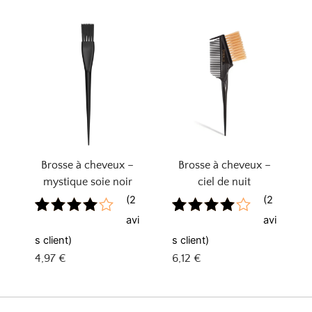
Brosse à cheveux –
Brosse à cheveux –
mystique soie noir
ciel de nuit
(
2
(
2
avi
avi
Noté
1
Noté
1
4.00
sur
4.00
sur
s client)
s client)
5 basé
5 basé
4,97
€
6,12
€
sur
sur
notation
notation
client
client